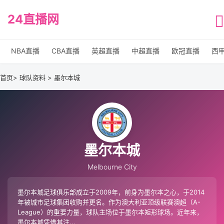
24直播网
NBA直播
CBA直播
英超直播
中超直播
欧冠直播
西
首页
> 球队资料 > 墨尔本城
墨尔本城
Melbourne City
墨尔本城足球俱乐部成立于2009年，前身为墨尔本之心，于2014
年被城市足球集团收购并更名。作为澳大利亚顶级联赛澳超（A-
League）的重要力量，球队主场位于墨尔本矩形球场。近年来，
墨尔本城凭借其注...