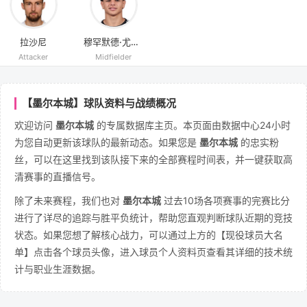
拉沙尼
穆罕默德·尤尼斯
Attacker
Midfielder
【墨尔本城】球队资料与战绩概况
欢迎访问
墨尔本城
的专属数据库主页。本页面由数据中心24小时
为您自动更新该球队的最新动态。如果您是
墨尔本城
的忠实粉
丝，可以在这里找到该队接下来的全部赛程时间表，并一键获取高
清赛事的直播信号。
除了未来赛程，我们也对
墨尔本城
过去10场各项赛事的完赛比分
进行了详尽的追踪与胜平负统计，帮助您直观判断球队近期的竞技
状态。如果您想了解核心战力，可以通过上方的【现役球员大名
单】点击各个球员头像，进入球员个人资料页查看其详细的技术统
计与职业生涯数据。