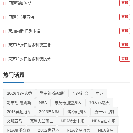
巴萨输加的斯
直播
巴萨3-3莱万特
直播
莱加内斯 巴列卡诺
直播
莱万特对巴拉多利德直播
直播
莱万特对巴拉多利德比分
直播
热门话题
2026NBA选秀
勒布朗-詹姆斯
NBA转会
中超
勒布朗·詹姆斯
NBA
东契奇加盟湖人
76人vs热火
2016英超冠军
2013年NBA
洛杉矶湖人
勇士vs马刺
文班亚马
克利夫兰骑士
NBA转会市场
NBA自由市场
NBA夏季联赛
2002世界杯
NBA交易流言
NBA交易