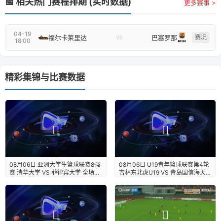
📅 相关热门赛程排期 (实时数据)
更多赛事 >
04-19
福尔卡莱里达
巴塞罗那
赛况
VS
18:00
精彩集锦与比赛数据
08月06日 亚洲大学生篮球联赛8强
08月06日 U19青年篮球联赛第4轮
赛 清华大学 VS 菲律宾大学 全场录
吉林东北虎U19 VS 青岛国信海天
像【全场录像+集锦】
U19 全场录像【全场录像+集锦】