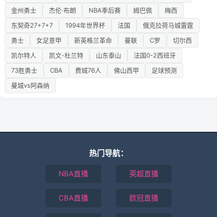
金州勇士
杰伦·布朗
NBA季后赛
姆巴佩
梅西
东契奇27+7+7
1994年世界杯
法国
俄克拉荷马城雷霆
勇士
女足意甲
新英格兰革命
曼联
C罗
切尔西
凯尔特人
凯文-杜兰特
山东泰山
法国0-2西班牙
73胜勇士
CBA
费城76人
佛山西甲
足球预测
曼城vs阿森纳
热门导航：
NBA直播
英超直播
CBA直播
欧冠直播