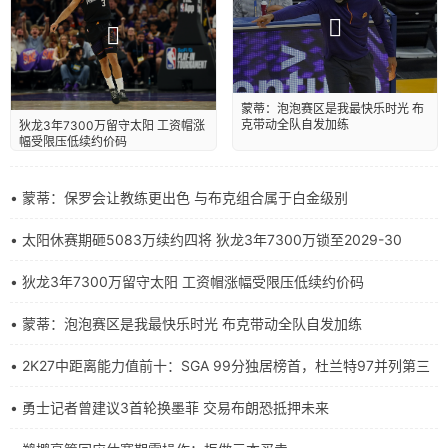
蒙蒂：泡泡赛区是我最快乐时光 布
克带动全队自发加练
狄龙3年7300万留守太阳 工资帽涨
幅受限压低续约价码
• 蒙蒂：保罗会让教练更出色 与布克组合属于白金级别
• 太阳休赛期砸5083万续约四将 狄龙3年7300万锁至2029-30
• 狄龙3年7300万留守太阳 工资帽涨幅受限压低续约价码
• 蒙蒂：泡泡赛区是我最快乐时光 布克带动全队自发加练
• 2K27中距离能力值前十：SGA 99分独居榜首，杜兰特97并列第三
• 勇士记者曾建议3首轮换墨菲 交易布朗恐抵押未来