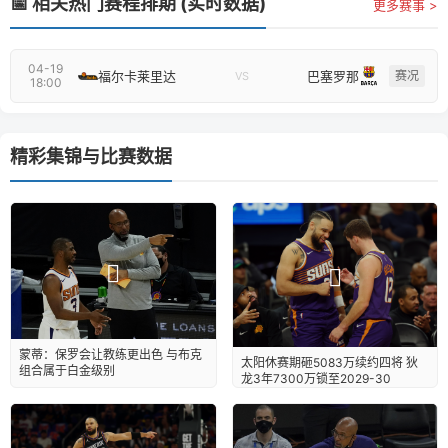
📅 相关热门赛程排期 (实时数据)
更多赛事 >
04-19
福尔卡莱里达
巴塞罗那
赛况
VS
18:00
精彩集锦与比赛数据
蒙蒂：保罗会让教练更出色 与布克
太阳休赛期砸5083万续约四将 狄
组合属于白金级别
龙3年7300万锁至2029-30