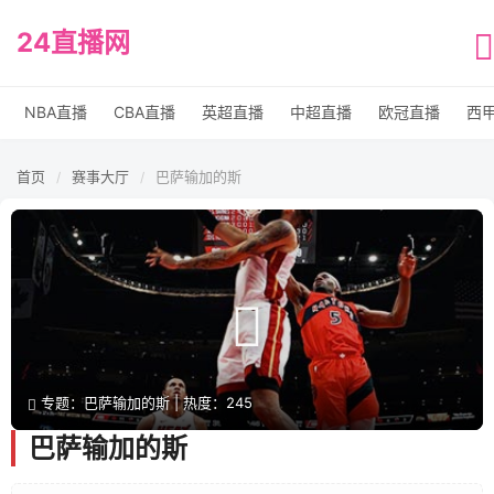
24直播网
NBA直播
CBA直播
英超直播
中超直播
欧冠直播
西
首页
赛事大厅
巴萨输加的斯
/
/
专题：巴萨输加的斯 | 热度：245
巴萨输加的斯