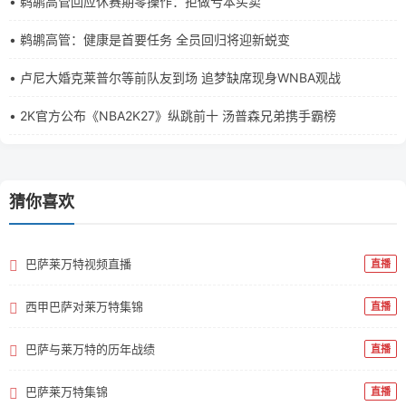
• 鹈鹕高管回应休赛期零操作：拒做亏本买卖
• 鹈鹕高管：健康是首要任务 全员回归将迎新蜕变
• 卢尼大婚克莱普尔等前队友到场 追梦缺席现身WNBA观战
• 2K官方公布《NBA2K27》纵跳前十 汤普森兄弟携手霸榜
猜你喜欢
巴萨莱万特视频直播
直播
西甲巴萨对莱万特集锦
直播
巴萨与莱万特的历年战绩
直播
巴萨莱万特集锦
直播