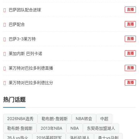
巴萨团队配合进球
直播
巴萨配合
直播
巴萨3-3莱万特
直播
莱加内斯 巴列卡诺
直播
莱万特对巴拉多利德直播
直播
莱万特对巴拉多利德比分
直播
热门话题
2026NBA选秀
勒布朗-詹姆斯
NBA转会
中超
勒布朗·詹姆斯
2013年NBA
NBA
东契奇加盟湖人
76人vs热火
2016英超冠军
洛杉矶湖人
勇士vs马刺