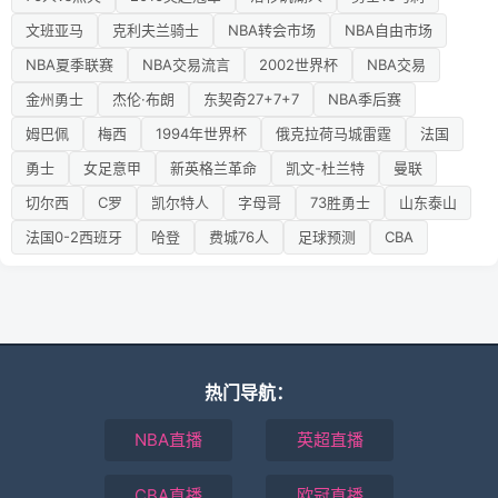
文班亚马
克利夫兰骑士
NBA转会市场
NBA自由市场
NBA夏季联赛
NBA交易流言
2002世界杯
NBA交易
金州勇士
杰伦·布朗
东契奇27+7+7
NBA季后赛
姆巴佩
梅西
1994年世界杯
俄克拉荷马城雷霆
法国
勇士
女足意甲
新英格兰革命
凯文-杜兰特
曼联
切尔西
C罗
凯尔特人
字母哥
73胜勇士
山东泰山
法国0-2西班牙
哈登
费城76人
足球预测
CBA
热门导航：
NBA直播
英超直播
CBA直播
欧冠直播