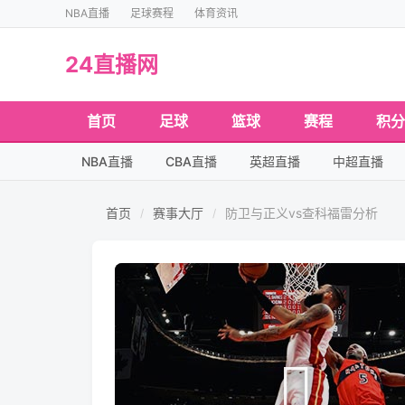
NBA直播
足球赛程
体育资讯
24直播网
首页
足球
篮球
赛程
积分
NBA直播
CBA直播
英超直播
中超直播
首页
赛事大厅
防卫与正义vs查科福雷分析
/
/