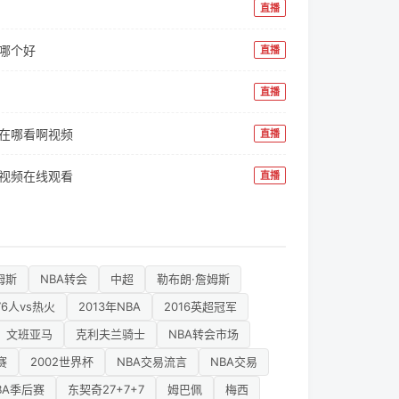
直播
程哪个好
直播
直播
像在哪看啊视频
直播
像视频在线观看
直播
姆斯
NBA转会
中超
勒布朗·詹姆斯
76人vs热火
2013年NBA
2016英超冠军
文班亚马
克利夫兰骑士
NBA转会市场
赛
2002世界杯
NBA交易流言
NBA交易
BA季后赛
东契奇27+7+7
姆巴佩
梅西