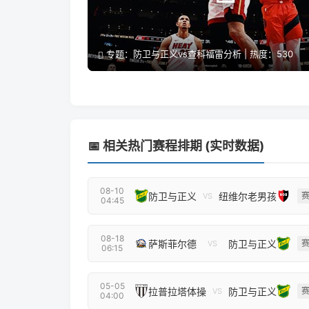
专题：防卫与正义vs查科福雷分析 | 热度：530
📅 相关热门赛程排期 (实时数据)
08-10
防卫与正义
纽维尔老男孩
VS
04:45
08-18
萨斯菲尔德
防卫与正义
VS
06:15
05-05
拉普拉塔体操
防卫与正义
VS
04:00