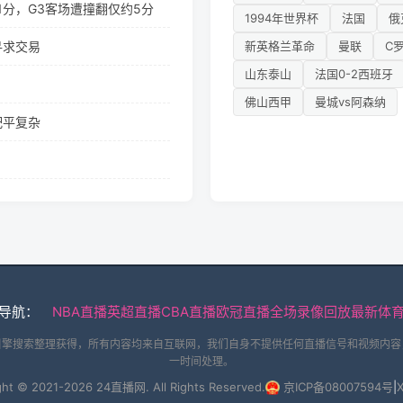
1分，G3客场遭撞翻仅约5分
1994年世界杯
法国
俄
新英格兰革命
曼联
C
寻求交易
山东泰山
法国0-2西班牙
佛山西甲
曼城vs阿森纳
配平复杂
导航：
NBA直播
英超直播
CBA直播
欧冠直播
全场录像回放
最新体
引擎搜索整理获得，所有内容均来自互联网，我们自身不提供任何直播信号和视频内容
一时间处理。
ght © 2021-2026 24直播网. All Rights Reserved.
京ICP备08007594号
|