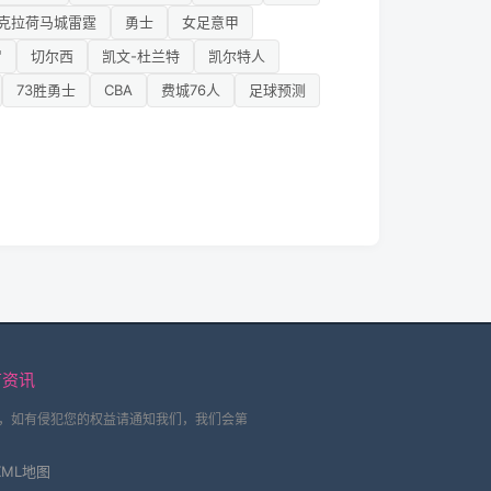
克拉荷马城雷霆
勇士
女足意甲
罗
切尔西
凯文-杜兰特
凯尔特人
73胜勇士
CBA
费城76人
足球预测
育资讯
，如有侵犯您的权益请通知我们，我们会第
XML地图