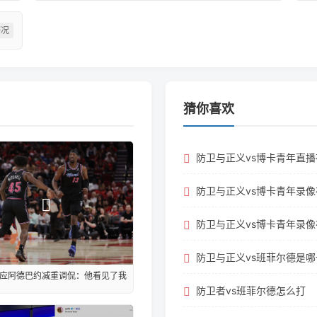
赛况
猜你喜欢
防卫与正义vs博卡青年直
防卫与正义vs博卡青年录
防卫与正义vs博卡青年录
防卫与正义vs班菲尔德是
应阿德巴约减重调侃：他看见了我
防卫者vs班菲尔德怎么打