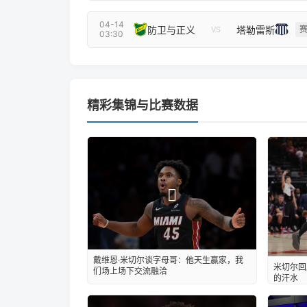
04-14
防卫与正义
塔勒雷斯
VS
03:30
精彩集锦与比赛数据
戴维恩·米切尔谈字母哥：他天生赢家，我
米切尔回
们场上场下交流融洽
的汗水