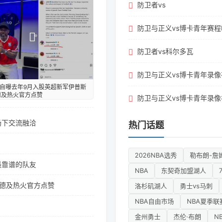
防卫者vs
防卫与正义vs博卡青年赛
防卫者vs科尔多瓦
防卫与正义vs博卡青年录
自曝去年9月入股英超新军伊普斯
德及热火官方点赞
防卫与正义vs博卡青年录
场下交流融洽
热门话题
2026NBA选秀
勒布朗-詹
最靠谱的队友
NBA
东契奇加盟湖人
韦德及热火官方点赞
洛杉矶湖人
勇士vs马刺
NBA自由市场
NBA夏季联
金州勇士
杰伦·布朗
N