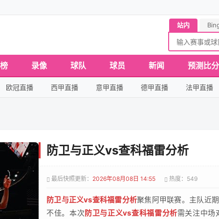
站内
Bin
榜
录像
球队
球员
新闻
预测比分
欧冠直播
西甲直播
意甲直播
德甲直播
法甲直播
防卫与正义vs查科福雷分析
最后快照更新：
2026年08月08日 14:55
热度：549
防卫与正义vs查科福雷分析
聚焦阿甲联赛。主队近期
不佳。本次
防卫与正义vs查科福雷分析
需关注中场