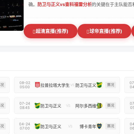
确。
防卫与正义vs查科福雷分析
的关键在于主队能否
超清直播(推荐)
球帝直播(推荐)
08-02
07
拉普拉塔大学生
防卫与正义
赛况
赛况
VS
05:00
04
07-24
07
防卫与正义
阿尔多西维
赛况
赛况
VS
08:45
05
04-24
04
防卫与正义
博卡青年
赛况
赛况
VS
07:00
06