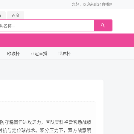
您好，欢迎来到24直播网
g
百度
欧联杯
亚冠直播
世界杯
防守稳固但进攻乏力，客队查科福雷客场战绩
对抗与定位球战术。积分压力下，双方战意明