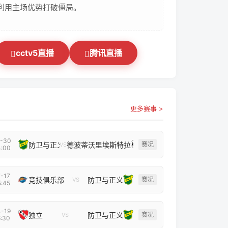
利用主场优势打破僵局。
cctv5直播
腾讯直播
更多赛事 >
-30
防卫与正义
德波蒂沃里埃斯特拉
赛况
VS
:00
-17
竞技俱乐部
防卫与正义
赛况
VS
:45
-19
独立
防卫与正义
赛况
VS
:30