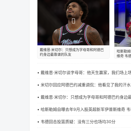
戴维恩·米切尔：只想成为字母哥和阿德巴
哈斯勒姆
约身边最靠谱的队友
维奇 韦
• 戴维恩·米切尔谈字母哥：他天生赢家，我们场上
• 米切尔回应阿德巴约减重调侃：他看见了我的汗水
• 戴维恩·米切尔：只想成为字母哥和阿德巴约身边
• 哈斯勒姆自曝去年9月入股英超新军伊普斯维奇 
• 韦德回击投篮质疑：没有三分也场均30分