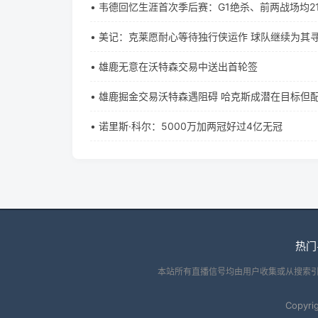
• 韦德回忆生涯首次季后赛：G1绝杀、前两战场均2
• 美记：克莱愿耐心等待独行侠运作 球队继续为其
• 雄鹿无意在沃特森交易中送出首轮签
• 雄鹿掘金交易沃特森遇阻碍 哈克斯成潜在目标但
• 诺里斯·科尔：5000万加两冠好过4亿无冠
热门
本站所有直播信号均由用户收集或从搜索
Copyri