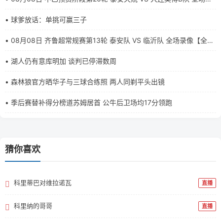
像【全场录像+集锦】
• 球爹放话：单挑可赢三子
• 08月08日 齐鲁超常规赛第13轮 泰安队 VS 临沂队 全场录像【全场
录像+集锦】
• 湖人仍有意库明加 谈判已停滞数周
• 森林狼官方晒华子与三球合练照 两人同剃平头出镜
• 季后赛替补得分榜道苏姆居首 公牛后卫场均17分领跑
猜你喜欢
科里蒂巴对维拉诺瓦
直播
科里纳的哥哥
直播