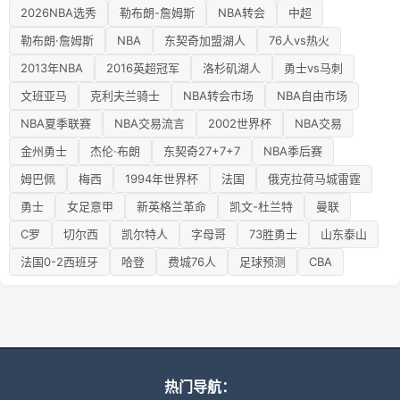
2026NBA选秀
勒布朗-詹姆斯
NBA转会
中超
勒布朗·詹姆斯
NBA
东契奇加盟湖人
76人vs热火
2013年NBA
2016英超冠军
洛杉矶湖人
勇士vs马刺
文班亚马
克利夫兰骑士
NBA转会市场
NBA自由市场
NBA夏季联赛
NBA交易流言
2002世界杯
NBA交易
金州勇士
杰伦·布朗
东契奇27+7+7
NBA季后赛
姆巴佩
梅西
1994年世界杯
法国
俄克拉荷马城雷霆
勇士
女足意甲
新英格兰革命
凯文-杜兰特
曼联
C罗
切尔西
凯尔特人
字母哥
73胜勇士
山东泰山
法国0-2西班牙
哈登
费城76人
足球预测
CBA
热门导航：