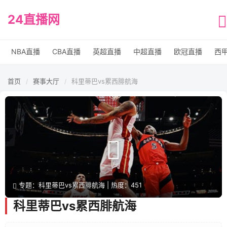
24直播网
NBA直播
CBA直播
英超直播
中超直播
欧冠直播
西
首页
赛事大厅
科里蒂巴vs累西腓航海
/
/
专题：科里蒂巴vs累西腓航海 | 热度：451
科里蒂巴vs累西腓航海