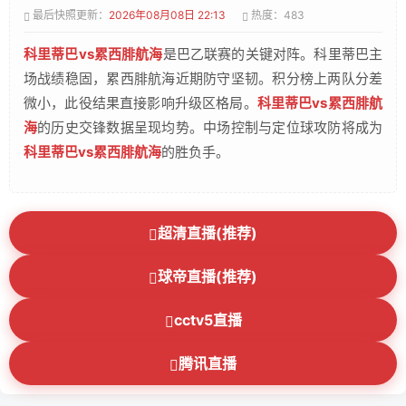
最后快照更新：
2026年08月08日 22:13
热度：483
科里蒂巴vs累西腓航海
是巴乙联赛的关键对阵。科里蒂巴主
场战绩稳固，累西腓航海近期防守坚韧。积分榜上两队分差
微小，此役结果直接影响升级区格局。
科里蒂巴vs累西腓航
海
的历史交锋数据呈现均势。中场控制与定位球攻防将成为
科里蒂巴vs累西腓航海
的胜负手。
超清直播(推荐)
球帝直播(推荐)
cctv5直播
腾讯直播