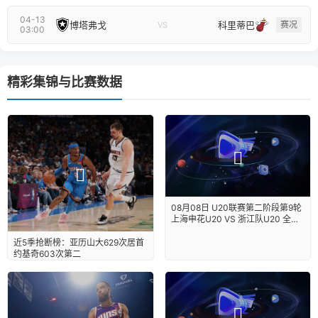
04-13
博塔弗戈
科里蒂巴
赛况
VS
03:00
精彩集锦与比赛数据
08月08日 U20联赛第二阶段第9轮
上海申花U20 VS 浙江队U20 全场
录像【全场录像+集锦】
近5季抢断榜：亚历山大629次居首
约基奇603次第二