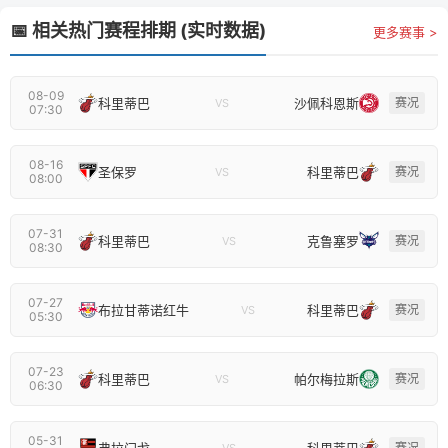
📅 相关热门赛程排期 (实时数据)
更多赛事 >
08-09
科里蒂巴
沙佩科恩斯
赛况
VS
07:30
08-16
圣保罗
科里蒂巴
赛况
VS
08:00
07-31
科里蒂巴
克鲁塞罗
赛况
VS
08:30
07-27
布拉甘蒂诺红牛
科里蒂巴
赛况
VS
05:30
07-23
科里蒂巴
帕尔梅拉斯
赛况
VS
06:30
05-31
弗拉门戈
科里蒂巴
赛况