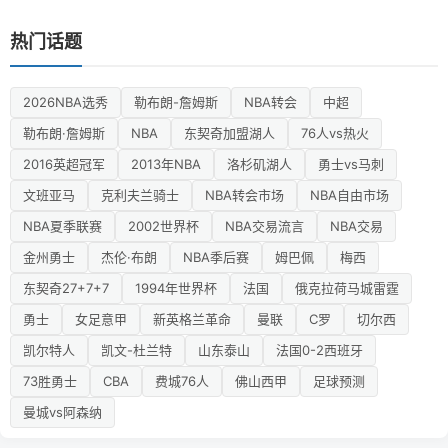
热门话题
2026NBA选秀
勒布朗-詹姆斯
NBA转会
中超
勒布朗·詹姆斯
NBA
东契奇加盟湖人
76人vs热火
2016英超冠军
2013年NBA
洛杉矶湖人
勇士vs马刺
文班亚马
克利夫兰骑士
NBA转会市场
NBA自由市场
NBA夏季联赛
2002世界杯
NBA交易流言
NBA交易
金州勇士
杰伦·布朗
NBA季后赛
姆巴佩
梅西
东契奇27+7+7
1994年世界杯
法国
俄克拉荷马城雷霆
勇士
女足意甲
新英格兰革命
曼联
C罗
切尔西
凯尔特人
凯文-杜兰特
山东泰山
法国0-2西班牙
73胜勇士
CBA
费城76人
佛山西甲
足球预测
曼城vs阿森纳