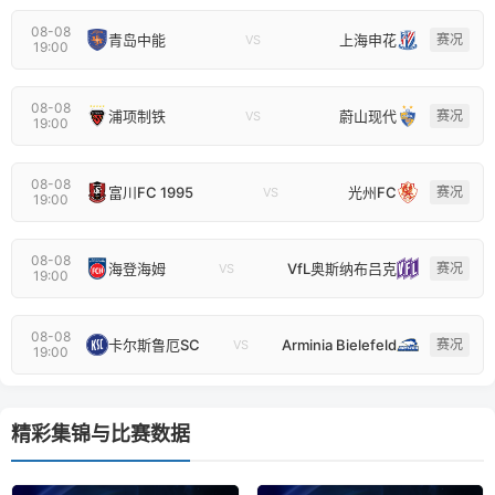
08-08
青岛中能
上海申花
赛况
VS
19:00
08-08
浦项制铁
蔚山现代
赛况
VS
19:00
08-08
富川FC 1995
光州FC
赛况
VS
19:00
08-08
海登海姆
VfL奥斯纳布吕克
赛况
VS
19:00
08-08
卡尔斯鲁厄SC
Arminia Bielefeld
赛况
VS
19:00
精彩集锦与比赛数据