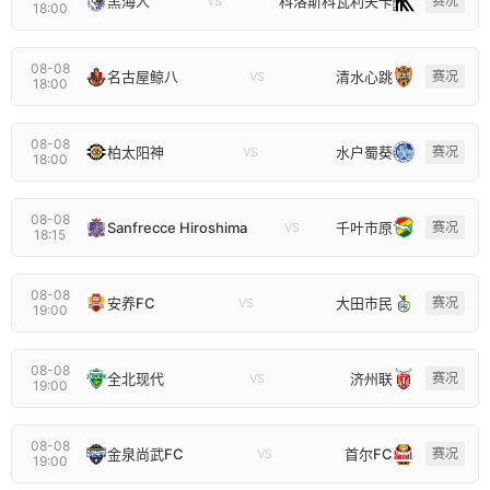
黑海人
科洛斯科瓦利夫卡
赛况
VS
18:00
08-08
名古屋鲸八
清水心跳
赛况
VS
18:00
08-08
柏太阳神
水户蜀葵
赛况
VS
18:00
08-08
Sanfrecce Hiroshima
千叶市原
赛况
VS
18:15
08-08
安养FC
大田市民
赛况
VS
19:00
08-08
全北现代
济州联
赛况
VS
19:00
08-08
金泉尚武FC
首尔FC
赛况
VS
19:00