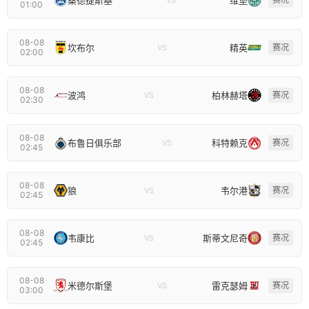
VS
01:00
08-08
坎布尔
精英
赛况
VS
02:00
08-08
波鸿
柏林赫塔
赛况
VS
02:30
08-08
布鲁日俱乐部
科特赖克
赛况
VS
02:45
08-08
狼
韦尔港
赛况
VS
02:45
08-08
韦康比
斯蒂文尼奇
赛况
VS
02:45
08-08
米德尔斯堡
雷克瑟姆
赛况
VS
03:00