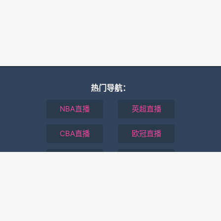
热门导航：
NBA直播
英超直播
CBA直播
欧冠直播
全场录像回放
最新体育资讯
本站所有直播信号均由用户收集或从搜索引擎搜索整理获得，所有内容均
来自互联网，我们自身不提供任何直播信号和视频内容，如有侵犯您的权
益请通知我们，我们会第一时间处理。
Copyright © 2021-2026 24直播网. All Rights Reserved.