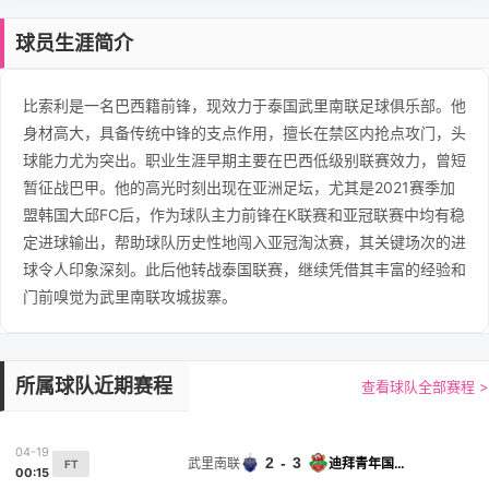
球员生涯简介
比索利是一名巴西籍前锋，现效力于泰国武里南联足球俱乐部。他
身材高大，具备传统中锋的支点作用，擅长在禁区内抢点攻门，头
球能力尤为突出。职业生涯早期主要在巴西低级别联赛效力，曾短
暂征战巴甲。他的高光时刻出现在亚洲足坛，尤其是2021赛季加
盟韩国大邱FC后，作为球队主力前锋在K联赛和亚冠联赛中均有稳
定进球输出，帮助球队历史性地闯入亚冠淘汰赛，其关键场次的进
球令人印象深刻。此后他转战泰国联赛，继续凭借其丰富的经验和
门前嗅觉为武里南联攻城拔寨。
所属球队近期赛程
查看球队全部赛程 >
04-19
2 - 3
武里南联
迪拜青年国民
FT
00:15