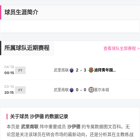
球员生涯简介
所属球队近期赛程
查看球队全部赛程 >
04-19
2 - 3
武里南联
迪拜青年国民
FT
00:15
03-10
0 - 0
武里南联
墨尔本城
FT
20:15
关于球员 沙伊德 的数据记录
本页是
武里南联
阵中重要成员
沙伊德
的专属数据图文百科。无
论您是关注该球员在转会市场的最新动向，还是分析其在主教练战