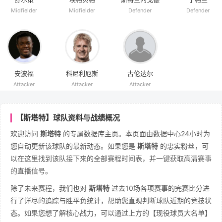
Midfielder
Midfielder
Defender
Defender
安波福
科尼利厄斯
古伦达尔
Attacker
Attacker
Attacker
【斯塔特】球队资料与战绩概况
欢迎访问
斯塔特
的专属数据库主页。本页面由数据中心24小时为
您自动更新该球队的最新动态。如果您是
斯塔特
的忠实粉丝，可
以在这里找到该队接下来的全部赛程时间表，并一键获取高清赛事
的直播信号。
除了未来赛程，我们也对
斯塔特
过去10场各项赛事的完赛比分进
行了详尽的追踪与胜平负统计，帮助您直观判断球队近期的竞技状
态。如果您想了解核心战力，可以通过上方的【现役球员大名单】